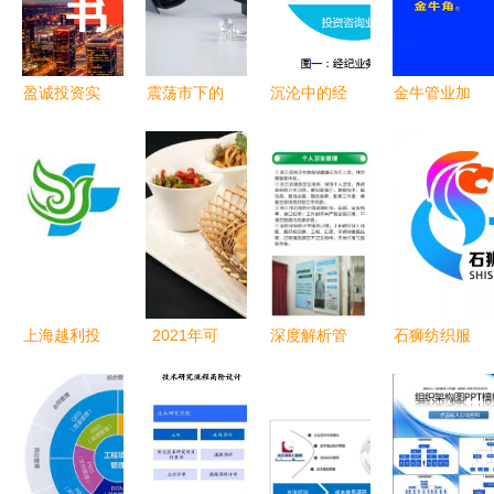
盈诚投资实
震荡市下的
沉沦中的经
金牛管业加
习推荐 私
稳健之选
纪业务和无
盟费用全面
募基金产品
汇中财富固
路可投的投
解析 总投
运营实习生
收投资的价
顾业务 企
资18.91万
岗位深度解
值回归
业管理咨询
元及加盟流
析
视角下的突
程详解
围与变革
上海越利投
2021年可
深度解析管
石狮纺织服
资咨询合伙
地稻小烧饼
理咨询与投
装产业质量
企业（有限
民间菜加盟
资咨询 双
提升行动全
合伙） 专
费用解析
轮驱动的商
面启动 投
注企业管理
小额投资实
业价值
资新机遇待