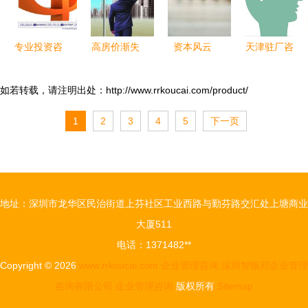
理升级”咨
询项目启动
专业投资咨
高房价渐失
资本风云
天津驻厂咨
询服务产品
购买力支撑
方正证券利
询分享 企
概览
救市措施恐
润增长靠炒
业管理中你
如若转载，请注明出处：http://www.rrkoucai.com/product/
难扭转市场
股，遭外资
不得不知的
1
2
3
4
5
下一页
低迷
与信达累计
效率陷阱与
减持数十亿
投资咨询的
元
价值
地址：深圳市龙华区民治街道上芬社区工业西路与勤芬路交汇处上塘商业
大厦511
电话：1371482**
Copyright © 2026
www.rrkoucai.com
企业管理咨询
深圳智狼邦企业管理
咨询有限公司
企业管理咨询
版权所有
Sitemap