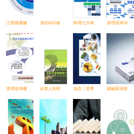
咨询的专业
现餐饮创业
挖掘
力量
梦
江西德通建
美的632项
科理七大科
管理咨询与
设携手建文
目 从战略
学方法助力
投资咨询
PMC，信
对接、流程
企业实现降
双向赋能的
息化步入快
优化到IT系
本增效 投
价值创造逻
车道——项
统的全流程
资咨询视角
辑
目管理公司
企业流程框
的深度解析
数字化转型
架管理咨询
路径解析
实践
管理咨询概
从管人到经
动态丨世界
揭秘新域资
述 驱动企
营人 亚马
海洋预制菜
产如何为投
业卓越的核
逊企业管理
供应链领军
资者做风控
心引擎
咨询视角下
企业-大连
的HR战略
浩和食
升级
品“全面管